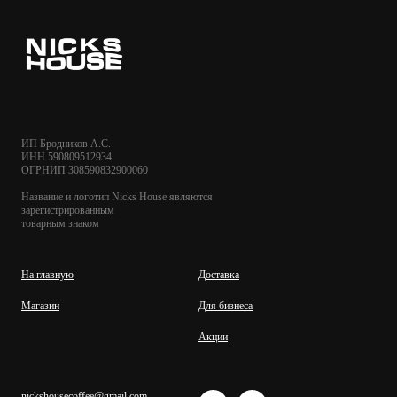
ИП Бродников А.С.
ИНН 590809512934
ОГРНИП 308590832900060
Название и логотип Nicks House являются
зарегистрированным
товарным знаком
На главную
Доставка
Магазин
Для бизнеса
Акции
nickshousecoffee@gmail.com