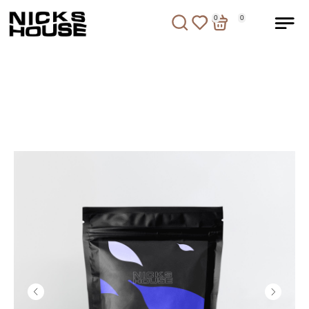
0
0
0
0