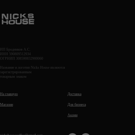
ИП Бродников А.С.
ИНН 590809512934
ОГРНИП 308590832900060
Название и логотип Nicks House являются
зарегистрированным
товарным знаком
На главную
Доставка
Магазин
Для бизнеса
Акции