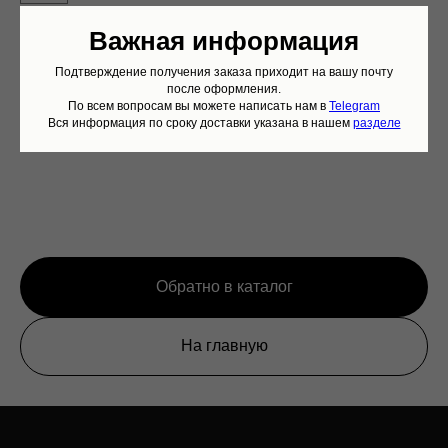
Важная информация
Добавить в корзину
Подтверждение получения заказа приходит на вашу почту
после оформления.
По всем вопросам вы можете написать нам в
Telegram
Смесь черных чаев, кусочки ананаса, лепестки розы, каркадэ, аромат
Вся информация по сроку доставки указана в нашем
разделе
клубники.
Обратно в каталог
На главную