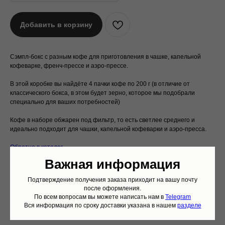
Добавить в корзину
Сэмпл-бокс с разным кофе для приготовления в чашке, капельной
кофеварке, френч-прессе и аэро-прессе.
В этой коробке вы найдёте 4 пачки кофе по 200 г (в отличие от
классического бокса, в этом будет зерно, которое мы подобрали
специально для ваших потребностей)
Кофе в наборе обжарен под фильтр, то есть светлее среднего и
идеально подходит для чашки, капельной кофеварки и аэро-пресса.
Обратно в каталог
На главную
Важная информация
Подтверждение получения заказа приходит на вашу почту
после оформления.
По всем вопросам вы можете написать нам в
Telegram
Вся информация по сроку доставки указана в нашем
разделе