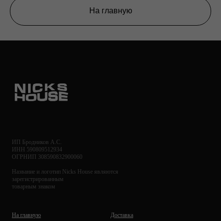
На главную
ИП Бродников А.С.
ИНН 590809512934
ОГРНИП 308590832900060
Название и логотип Nicks House являются
зарегистрированным
товарным знаком
На главную
Доставка