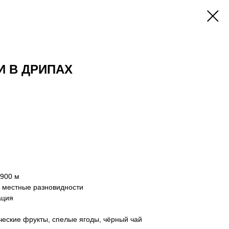
И В ДРИПАХ
1900 м
, местные разновидности
ация
ческие фрукты, спелые ягоды, чёрный чай