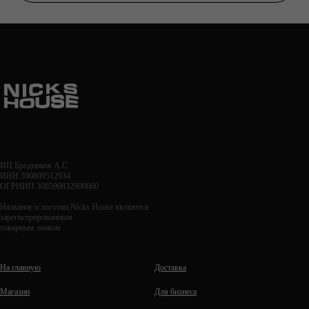
ИП Бродников А.С.
ИНН 590809512934
ОГРНИП 308590832900060
Название и логотип Nicks House являются
зарегистрированным
товарным знаком
На главную
Доставка
Магазин
Для бизнеса