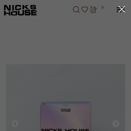
0
0
0
0