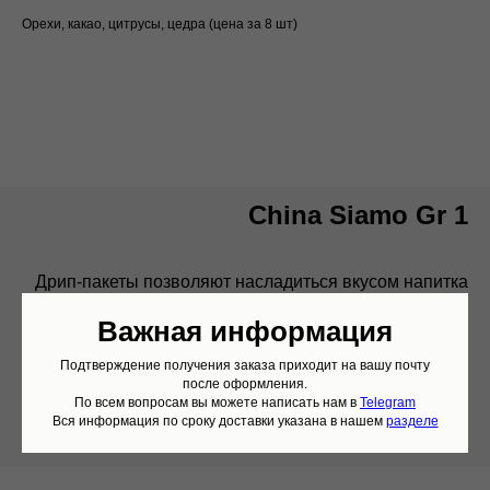
Орехи, какао, цитрусы, цедра (цена за 8 шт)
China Siamo Gr 1
Дрип-пакеты позволяют насладиться вкусом напитка
независимо от вашего местонахождения. Вы можете
Важная информация
взять их на работу, в поход или пользоваться ими
дома, когда у вас нет времени или желания возиться с
Подтверждение получения заказа приходит на вашу почту
туркой и ждать, когда напиток приготовится. Пришло
после оформления.
По всем вопросам вы можете написать нам в
Telegram
время попробовать новый способ заваривания
Вся информация по сроку доставки указана в нашем
разделе
настоящего молотого кофе!