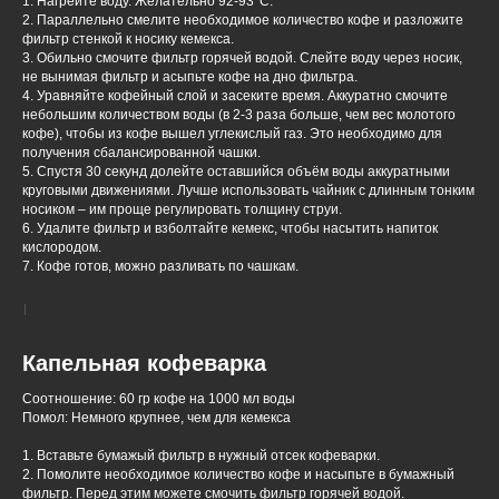
1. Нагрейте воду. Желательно 92-93°С.
2. Параллельно смелите необходимое количество кофе и разложите
фильтр стенкой к носику кемекса.
3. Обильно смочите фильтр горячей водой. Слейте воду через носик,
не вынимая фильтр и асыпьте кофе на дно фильтра.
4. Уравняйте кофейный слой и засеките время. Аккуратно смочите
небольшим количеством воды (в 2-3 раза больше, чем вес молотого
кофе), чтобы из кофе вышел углекислый газ. Это необходимо для
получения сбалансированной чашки.
5. Спустя 30 секунд долейте оставшийся объём воды аккуратными
круговыми движениями. Лучше использовать чайник с длинным тонким
носиком – им проще регулировать толщину струи.
6. Удалите фильтр и взболтайте кемекс, чтобы насытить напиток
кислородом.
7. Кофе готов, можно разливать по чашкам.
Капельная кофеварка
Соотношение: 60 гр кофе на 1000 мл воды
Помол: Немного крупнее, чем для кемекса
1. Вставьте бумажый фильтр в нужный отсек кофеварки.
2. Помолите необходимое количество кофе и насыпьте в бумажный
фильтр. Перед этим можете смочить фильтр горячей водой.