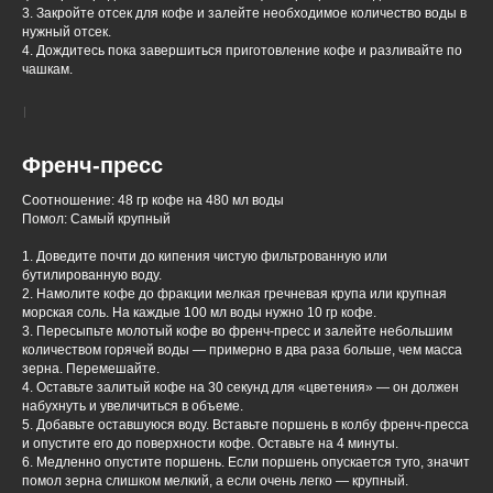
3. Закройте отсек для кофе и залейте необходимое количество воды в
нужный отсек.
4. Дождитесь пока завершиться приготовление кофе и разливайте по
чашкам.
Френч-пресс
Соотношение: 48 гр кофе на 480 мл воды
Помол: Самый крупный
1. Доведите почти до кипения чистую фильтрованную или
бутилированную воду.
2. Намолите кофе до фракции мелкая гречневая крупа или крупная
морская соль. На каждые 100 мл воды нужно 10 гр кофе.
3. Пересыпьте молотый кофе во френч-пресс и залейте небольшим
количеством горячей воды — примерно в два раза больше, чем масса
зерна. Перемешайте.
4. Оставьте залитый кофе на 30 секунд для «цветения» — он должен
набухнуть и увеличиться в объеме.
5. Добавьте оставшуюся воду. Вставьте поршень в колбу френч-пресса
и опустите его до поверхности кофе. Оставьте на 4 минуты.
6. Медленно опустите поршень. Если поршень опускается туго, значит
помол зерна слишком мелкий, а если очень легко — крупный.