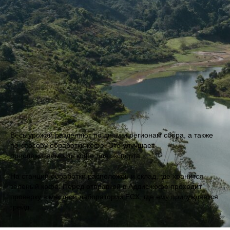
Весь урожай разделяют по дням и регионам сбора, а также
по способу обработки кофе. Это улучшает
прослеживаемость кофе для экспорта.
На станции обработки расположен и склад, где хранится
зеленый кофе. Перед отправкой в Аддис кофе проходит
проверку в местной лаборатории ECX, где ему присуждается
грейд.