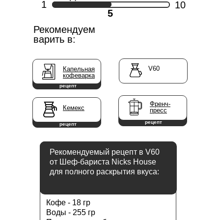
1
10
5
Рекомендуем
варить в:
V60
Капельная
кофеварка
рецепт
Френч-
LET'S GO!
Кемекс
пресс
рецепт
рецепт
Рекомендуемый рецепт в V60
от Шеф-бариста Nicks House
для полного раскрытия вкуса:
Кофе - 18 гр
Воды - 255 гр