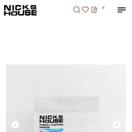
0
0
0
0