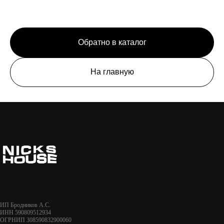
Обратно в каталог
На главную
ИП Бродников А.С.
ИНН 590809512934
ОГРНИП 308590832900060