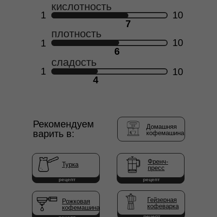
кислотность
1
10
7
плотность
10
1
6
сладость
1
10
4
Рекомендуем
Домашняя
варить в:
кофемашина
Френч-
Турка
LET'S GO!
пресс
рецепт
рецепт
Гейзерная
Рожковая
кофеварка
кофемашина
рецепт