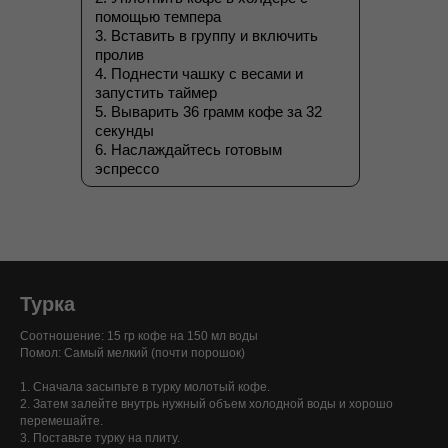
помощью темпера
3. Вставить в группу и включить
пролив
4. Поднести чашку с весами и
запустить таймер
5. Выварить 36 грамм кофе за 32
секунды
6. Наслаждайтесь готовым
эспрессо
Турка
Соотношение: 15 гр кофе на 150 мл воды
Помол: Самый мелкий (почти порошок)
1. Сначала засыпьте в турку молотый кофе.
2. Затем залейте внутрь нужный объем холодной воды и хорошо
перемешайте.
3. Поставьте турку на плиту.