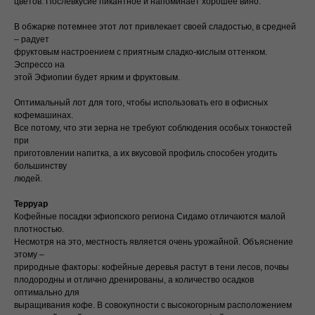
цветов. Послевкусие пикантное и напоминает хорошее вино.
В обжарке потемнее этот лот привлекает своей сладостью, в средней
– радует
фруктовым настроением с приятным сладко-кислым оттенком.
Эспрессо на
этой Эфиопии будет ярким и фруктовым.
Оптимальный лот для того, чтобы использовать его в офисных
кофемашинах.
Все потому, что эти зерна не требуют соблюдения особых тонкостей
при
приготовлении напитка, а их вкусовой профиль способен угодить
большинству
людей.
Терруар
Кофейные посадки эфиопского региона Сидамо отличаются малой
плотностью.
Несмотря на это, местность является очень урожайной. Объяснение
этому –
природные факторы: кофейные деревья растут в тени лесов, почвы
плодородны и отлично дренированы, а количество осадков
оптимально для
выращивания кофе. В совокупности с высокогорным расположением