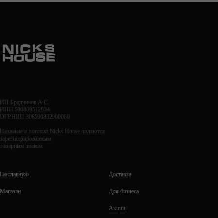
ИП Бродников А.С.
ИНН 590809512934
ОГРНИП 308590832900060
Название и логотип Nicks House являются
зарегистрированным
товарным знаком
На главную
Доставка
Магазин
Для бизнеса
Акции