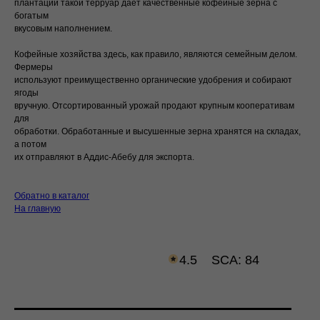
плантаций такой терруар дает качественные кофейные зерна с
богатым
вкусовым наполнением.
Кофейные хозяйства здесь, как правило, являются семейным делом.
Фермеры
используют преимущественно органические удобрения и собирают
ягоды
вручную. Отсортированный урожай продают крупным кооперативам
для
обработки. Обработанные и высушенные зерна хранятся на складах,
а потом
их отправляют в Аддис-Абебу для экспорта.
Обратно в каталог
На главную
4.5
SCA: 84