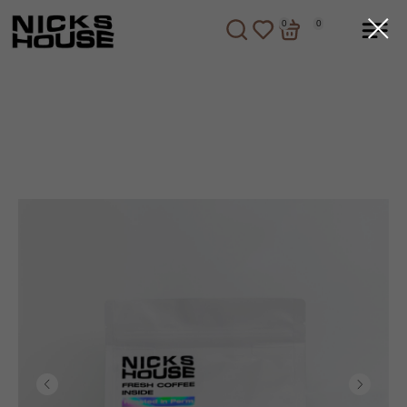
0
0
0
0